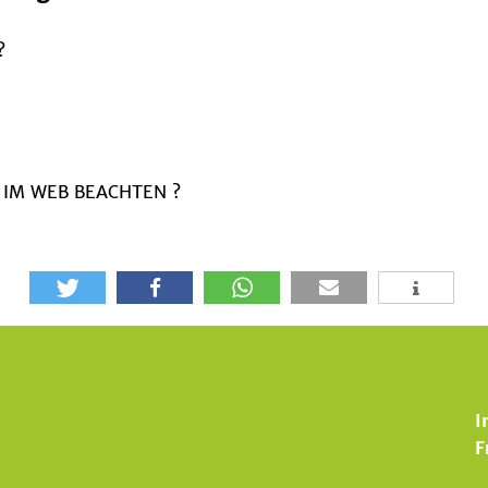
?
 IM WEB BEACHTEN ?
I
F